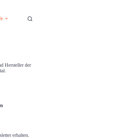
fe
d Hersteller der
tal.
om
etter erhalten.