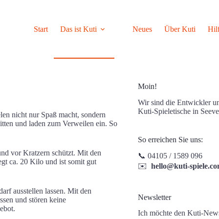
Start
Das ist Kuti
Neues
Über Kuti
Hil
Moin!
Wir sind die Entwickler un
Kuti-Spieletische in Seeve
elen nicht nur Spaß macht, sondern
itten und laden zum Verweilen ein. So
So erreichen Sie uns:
und vor Kratzern schützt. Mit den
📞 04105 / 1589 096
t ca. 20 Kilo und ist somit gut
✉️
hello@kuti-spiele.c
darf ausstellen lassen. Mit den
Newsletter
ssen und stören keine
gebot.
Ich möchte den Kuti-Newsl