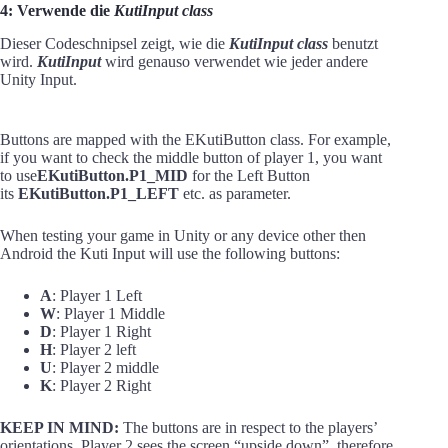
4: Verwende die
KutiInput class
Dieser Codeschnipsel zeigt, wie die
KutiInput class
benutzt
wird.
KutiInput
wird genauso verwendet wie jeder andere
Unity Input.
Buttons are mapped with the EKutiButton class. For example,
if you want to check the middle button of player 1, you want
to use
EKutiButton.P1_MID
for the Left Button
its
EKutiButton.P1_LEFT
etc. as parameter.
When testing your game in Unity or any device other then
Android the Kuti Input will use the following buttons:
A
: Player 1 Left
W
: Player 1 Middle
D
: Player 1 Right
H
: Player 2 left
U
: Player 2 middle
K
: Player 2 Right
KEEP IN MIND:
The buttons are in respect to the players’
orientations. Player 2 sees the screen “upside down”, therefore